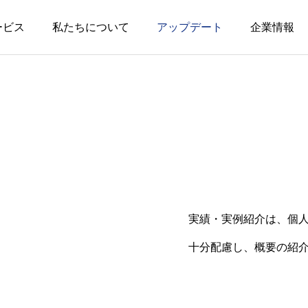
ービス
私たちについて
アップデート
企業情報
ssment
Lecture
実績・実例紹介は、個
ト事業
講義・講演事業
十分配慮し、概要の紹
トコンサルティング
学校・教育機関向け講義等