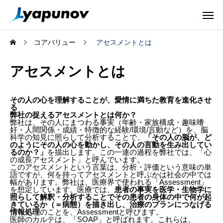
コアバリュー
アセスメントとは
アセスメントとは
その人の心を理解することが、愛情に満ちた教育を進化させ
る
弊社の捉えるアセスメントとは何か？
弊社は、その人にまつわる事実（年齢・家族構成・趣味嗜
好・人間関係・成績・特徴的な経験/環境/言動など）を、脳
科学の知見に照らして分析することで、
「その人の脳が、ど
のようにその人の心を動かし、その人の言動を生み出してい
るのか？」
を描出します。この一連の過程を弊社では、「心
の成長アセスメント」と呼んでいます。
このアセスメントという言葉は、分析・評価という意味の単
語ですが、何を持ってアセスメントと呼ぶかは社会の中では
幅があります。弊社は、医療界で使われる「Assessment」
を想定しています。医療では、
患者の事実を医学・生物学に
照らして解釈・分析することでその患者の身体の中で何が起
きているか（＝病態）を描き出し、治療のプランにつなげる
情報処理
のことを、Assessmentと呼びます。
医師のカルテは、「SOAP」と呼ばれます。これらは、