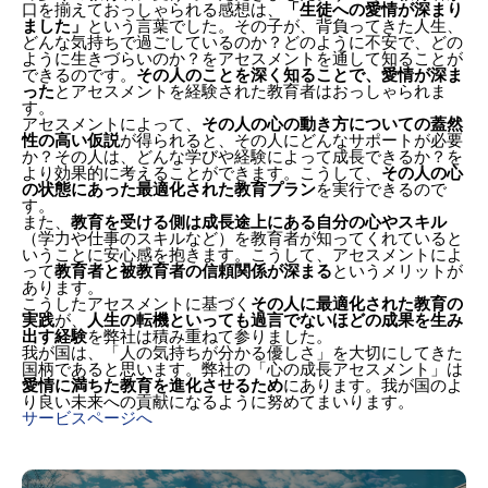
口を揃えておっしゃられる感想は、
「生徒への愛情が深まり
ました」
という言葉でした。その子が、背負ってきた人生、
どんな気持ちで過ごしているのか？どのように不安で、どの
ように生きづらいのか？をアセスメントを通して知ることが
できるのです。
その人のことを深く知ることで、愛情が深ま
った
とアセスメントを経験された教育者はおっしゃられま
す。
アセスメントによって、
その人の心の動き方についての蓋然
性の高い仮説
が得られると、その人にどんなサポートが必要
か？その人は、どんな学びや経験によって成長できるか？を
より効果的に考えることができます。こうして、
その人の心
の状態にあった最適化された教育プラン
を実行できるので
す。
また、
教育を受ける側は成長途上にある自分の心やスキル
（学力や仕事のスキルなど）を教育者が知ってくれていると
いうことに安心感を抱きます。こうして、アセスメントによ
って
教育者と被教育者の信頼関係が深まる
というメリットが
あります。
こうしたアセスメントに基づく
その人に最適化された教育の
実践
が、
人生の転機といっても過言でないほどの成果を生み
出す経験
を弊社は積み重ねて参りました。
我が国は、「人の気持ちが分かる優しさ」を大切にしてきた
国柄であると思います。弊社の「心の成長アセスメント」は
愛情に満ちた教育を進化させるため
にあります。我が国のよ
り良い未来への貢献になるように努めてまいります。
サービスページへ