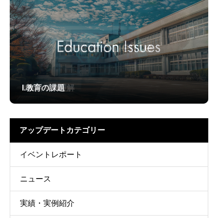
I.教育の課題
II.脳科学の理解
III.アセスメントとは
アップデートカテゴリー
イベントレポート
ニュース
実績・実例紹介