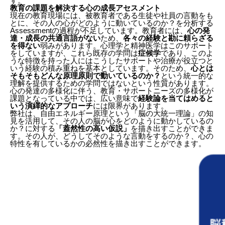
す。
教育の課題を解決する心の成長アセスメント
現在の教育現場には、被教育者である生徒や社員の言動をも
とに、その人の心がどのように動いているのか？を分析する
Assessmentの過程が不足しています。教育者には、
心の発
達・成長の共通言語がない
ため、
各々の経験と勘に頼らざる
を得ない
弱みがあります。心理学と精神医学はこのサポート
をしていますが、これら既存の学問は
症候学
であり、このよ
うな特徴を持った人にはこうしたサポートや治療が役立つと
いう経験の積み重ねを基本としています。そのため、
心とは
そもそもどんな原理原則で動いているのか？
という統一的な
理解を提供するための学問ではないという性質があります。
心の発達の多様化に伴う、教育・サポートニーズの多様化が
課題となっている中では、広い意味で
経験論を当てはめると
いう演繹的なアプローチ
には限界があります。
弊社は、自由エネルギー原理という「脳の大統一理論」の知
見を活用して、その人の脳が心をどのように動かしているの
か？に対する
「蓋然性の高い仮説」
を描き出すことができま
す。その人が、どうしてそのような言動をするのか？、心の
特性を有しているかの必然性を描き出すことができます。