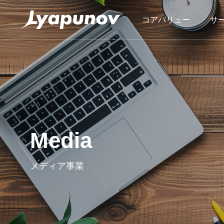
コアバリュー
サ
SERVICE
Media
Asse
サービス
メディア事業
アセスメン
アセスメン