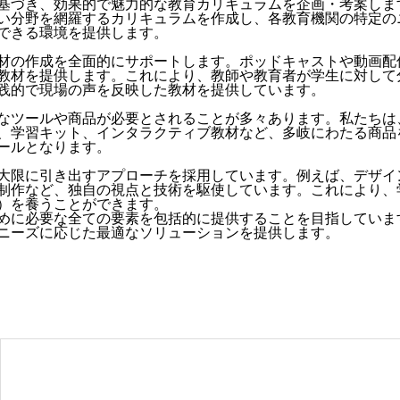
基づき、効果的で魅力的な教育カリキュラムを企画・考案します
い分野を網羅するカリキュラムを作成し、各教育機関の特定の
できる環境を提供します。
材の作成を全面的にサポートします。ポッドキャストや動画配
教材を提供します。これにより、教師や教育者が学生に対して
践的で現場の声を反映した教材を提供しています。
なツールや商品が必要とされることが多々あります。私たちは、
、学習キット、インタラクティブ教材など、多岐にわたる商品
ールとなります。
大限に引き出すアプローチを採用しています。例えば、デザイ
制作など、独自の視点と技術を駆使しています。これにより、
）を養うことができます。
めに必要な全ての要素を包括的に提供することを目指していま
ニーズに応じた最適なソリューションを提供します。