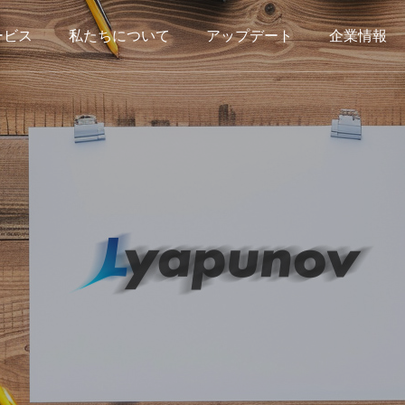
ービス
私たちについて
アップデート
企業情報
ssment
Lecture
ト事業
講義・講演事業
トコンサルティング
学校・教育機関向け講義等