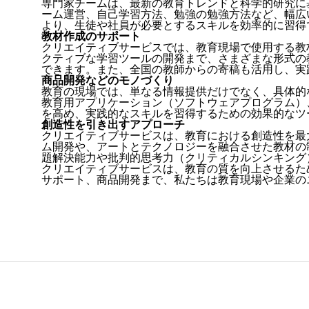
専門家チームは、最新の教育トレンドと科学的研究に
ーム運営、自己学習方法、勉強の勉強方法など、幅広
より、生徒や社員が必要とするスキルを効率的に習得
教材作成のサポート
クリエイティブサービスでは、教育現場で使用する教
クティブな学習ツールの開発まで、さまざまな形式の
できます。また、全国の教師からの寄稿も活用し、実
商品開発などのモノづくり
教育の現場では、単なる情報提供だけでなく、具体的
教育用アプリケーション（ソフトウェアプログラム）
を高め、実践的なスキルを習得するための効果的なツ
創造性を引き出すアプローチ
クリエイティブサービスは、教育における創造性を最
ム開発や、アートとテクノロジーを融合させた教材の
題解決能力や批判的思考力（クリティカルシンキング
クリエイティブサービスは、教育の質を向上させるた
サポート、商品開発まで、私たちは教育現場や企業の