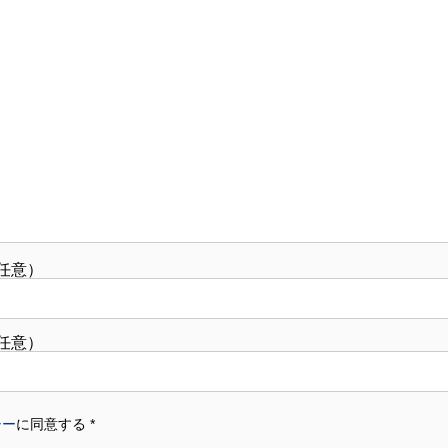
任意）
任意）
シー
に同意する
*