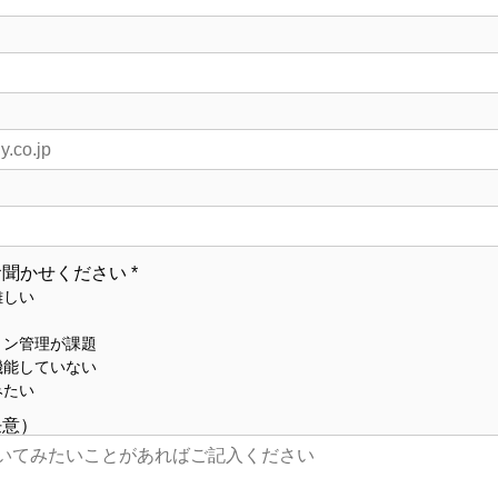
お聞かせください
*
難しい
ョン管理が課題
機能していない
みたい
任意）